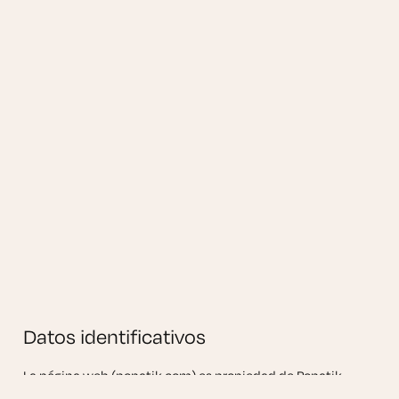
Datos identificativos
La página web (popatik.com) es propiedad de Popatik
Estudio Kreatiboa Koop. Elk. Txikia CIF: F56600414; correo